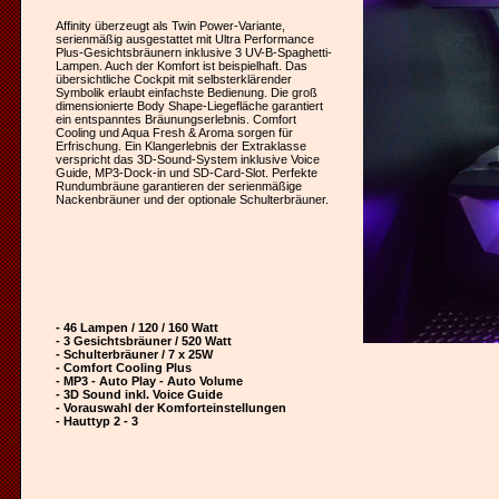
Affinity überzeugt als Twin Power-Variante,
serienmäßig ausgestattet mit Ultra Performance
Plus-Gesichtsbräunern inklusive 3 UV-B-Spaghetti-
Lampen. Auch der Komfort ist beispielhaft. Das
übersichtliche Cockpit mit selbsterklärender
Symbolik erlaubt einfachste Bedienung. Die groß
dimensionierte Body Shape-Liegefläche garantiert
ein entspanntes Bräunungserlebnis. Comfort
Cooling und Aqua Fresh & Aroma sorgen für
Erfrischung. Ein Klangerlebnis der Extraklasse
verspricht das 3D-Sound-System inklusive Voice
Guide, MP3-Dock-in und SD-Card-Slot. Perfekte
Rundumbräune garantieren der serienmäßige
Nackenbräuner und der optionale Schulterbräuner.
- 46 Lampen / 120 / 160 Watt
- 3 Gesichtsbräuner / 520 Watt
- Schulterbräuner / 7 x 25W
- Comfort Cooling Plus
- MP3 - Auto Play - Auto Volume
- 3D Sound inkl. Voice Guide
- Vorauswahl der Komforteinstellungen
- Hauttyp 2 - 3